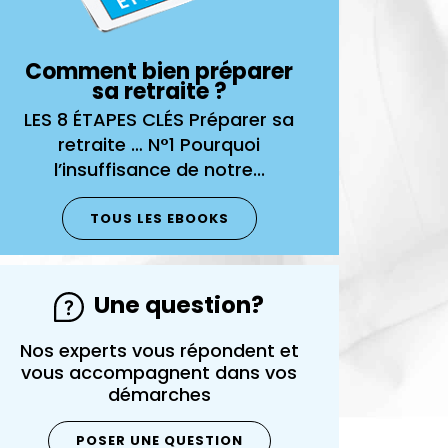
Comment bien préparer
Comment 
sa retraite ?
sa 
LES 8 ÉTAPES CLÉS Préparer sa
LES 8 ÉTAPE
retraite … N°1 Pourquoi
retraite
l’insuffisance de notre...
l’insuffi
TOUS LES EBOOKS
Une question?
Nos experts vous répondent et
vous accompagnent dans vos
démarches
POSER UNE QUESTION