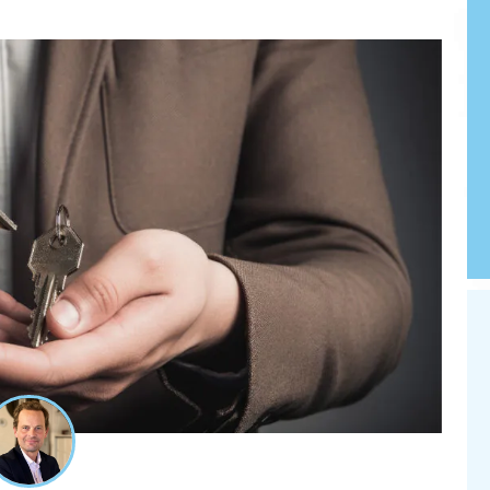
 préparer
Comment bien préparer
te ?
sa retraite ?
 Préparer sa
LES 8 ÉTAPES CLÉS Préparer sa
Pourquoi
retraite … N°1 Pourquoi
e notre...
l’insuffisance de notre...