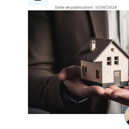
Date de publication : 11/06/2024
Comment bien
sa retrai
LES 8 ÉTAPES CLÉS
retraite … N°1 
l’insuffisance d