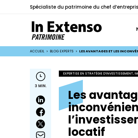
Spécialiste du patrimoine du chef d’entrepri
ACCUEIL
>
BLOG EXPERTS
>
LES AVANTAGES ET LES INCONVÉ
EXPERTISE EN STRATÉGIE D’INVESTISSEMENT, I
3 MIN.
Les avantage
inconvénien
l’investiss
locatif